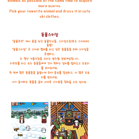
animals as possible at the same time to acquire
more acorns.
Pick your favorite animal and dress it in cute
ski clothes.
동물스키장
“동물온천”에서 몸을 녹인 동물친구들, 스키장으로(또는 스키타러)
출발!
“동물스키장”은 스키와 썰매를 타고 싶은 동물들을 위해 스키장을
운영하고,
눈 쌓인 겨울산장을 꾸미는 방치형 경영게임입니다.
리프트를 타고 오는 동물들에게 각자 원하는 장비를 빌려주고 도토리
를 모아보세요.
한 번에 많은 동물들을 출발시켜 최대 콤보를 달성하고, 더 많은 도토
리를 받으세요.
내가 좋아하는 동물을 골라 귀여운 스키복을 입혀줄 수도 있어요.